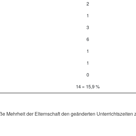
2
1
3
6
1
1
0
14 = 15,9 %
e Mehrheit der Elternschaft den geänderten Unterrichtszeiten 