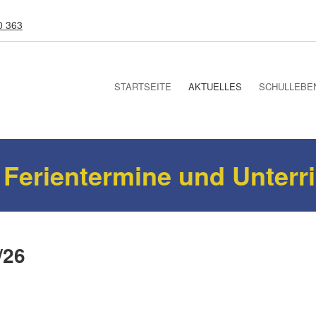
0 363
STARTSEITE
AKTUELLES
SCHULLEBE
 Ferientermine und Unterr
/26