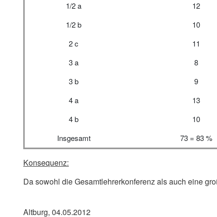
1/2 a
12
1/2 b
10
2 c
11
3 a
8
3 b
9
4 a
13
4 b
10
Insgesamt
73 = 83 %
Konsequenz:
Da sowohl die Gesamtlehrerkonferenz als auch eine groß
Altburg, 04.05.2012